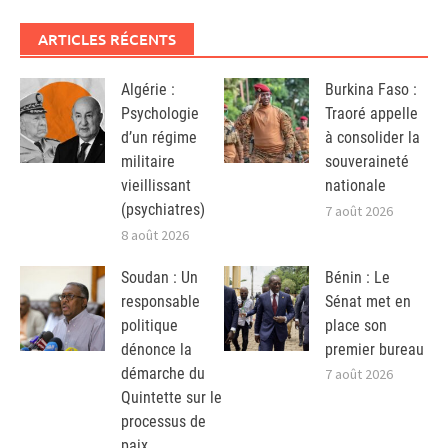
ARTICLES RÉCENTS
Algérie :
Burkina Faso :
Psychologie
Traoré appelle
d’un régime
à consolider la
militaire
souveraineté
vieillissant
nationale
(psychiatres)
7 août 2026
8 août 2026
Soudan : Un
Bénin : Le
responsable
Sénat met en
politique
place son
dénonce la
premier bureau
démarche du
7 août 2026
Quintette sur le
processus de
paix