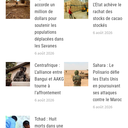
accorde un
L’Etat achève le
million de
rachat des
dollars pour
stocks de cacao
soutenir les
stockés
populations
6 août 2026
déplacées dans
les Savanes
6 août 2026
Centrafrique :
Sahara : Le
L’alliance entre
Polisario défie
Bangui et AAKG
les Etats Unis
tourne à
en poursuivant
l’affrontement
ses attaques
contre le Maroc
6 août 2026
6 août 2026
Tchad : Huit
morts dans une