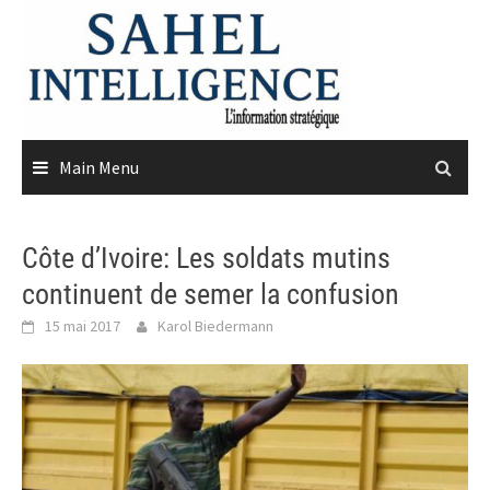
Skip
to
content
Main Menu
Côte d’Ivoire: Les soldats mutins
continuent de semer la confusion
15 mai 2017
Karol Biedermann