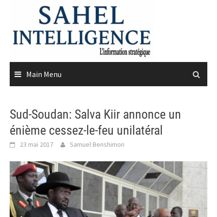
Skip
to
content
Main Menu
Sud-Soudan: Salva Kiir annonce un
énième cessez-le-feu unilatéral
23 mai 2017
Samuel Benshimon