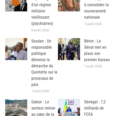
d’un régime
à consolider la
militaire
souveraineté
vieillissant
nationale
(psychiatres)
7 août 2026
8 août 2026
Soudan : Un
Bénin : Le
responsable
Sénat met en
politique
place son
dénonce la
premier bureau
démarche du
7 août 2026
Quintette sur le
processus de
paix
7 août 2026
Gabon : Le
Sénégal : 7,2
secteur minier
milliards de
au cœur de la
FCFA