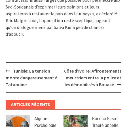
Sud-Soudanais d’exprimer leurs opinions et leurs
aspirations à restaurer la paix dans leur pays », a déclaré M.
Kiir. Malgré tout, l’opposition reste sceptique, jugeant
qu’un dialogue mené par Salva Kiir a peu de chances
d’aboutir.
Post
Tunisie: La tension
Côte d’Ivoire: Affrontements
navigation
monte dangereusement à
meurtriers entre la police et
Tataouine
les démobilisés à Bouaké
ARTICLES RÉCENTS
Algérie :
Burkina Faso :
Psychologie
Traoré appelle