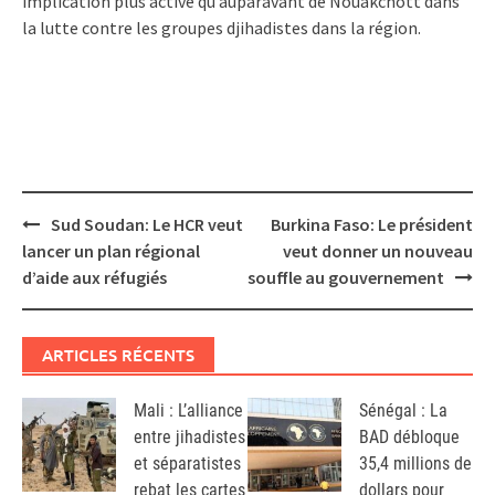
implication plus active qu’auparavant de Nouakchott dans
la lutte contre les groupes djihadistes dans la région.
Post
Sud Soudan: Le HCR veut
Burkina Faso: Le président
navigation
lancer un plan régional
veut donner un nouveau
d’aide aux réfugiés
souffle au gouvernement
ARTICLES RÉCENTS
Mali : L’alliance
Sénégal : La
entre jihadistes
BAD débloque
et séparatistes
35,4 millions de
rebat les cartes
dollars pour