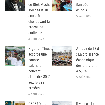
de Riek Machar
flambée
sollicitent un
d’Ebola
accès à leur
5 août 2026
client avant la
prochaine
audience
5 août 2026
Nigeria : Tinubu
Afrique de l’Est
accorde une
: La croissance
hausse
économique
salariale
devrait ralentir
pouvant
à 5,9 %
atteindre 80 %
5 août 2026
aux forces
armées
5 août 2026
CEDEAO : La
Rwanda : Le