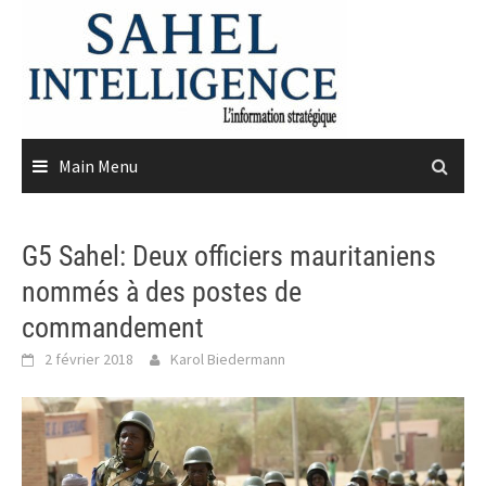
Skip
to
content
Main Menu
G5 Sahel: Deux officiers mauritaniens
nommés à des postes de
commandement
2 février 2018
Karol Biedermann