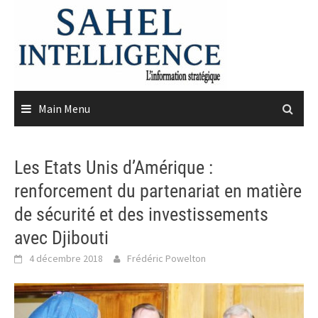
Skip
to
content
Main Menu
Les Etats Unis d’Amérique :
renforcement du partenariat en matière
de sécurité et des investissements
avec Djibouti
4 décembre 2018
Frédéric Powelton