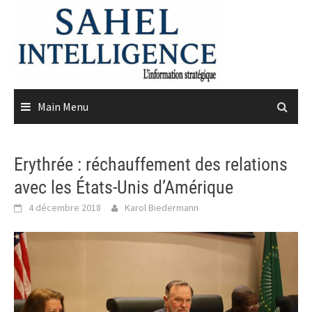
Skip
to
content
Main Menu
Erythrée : réchauffement des relations
avec les États-Unis d’Amérique
4 décembre 2018
Karol Biedermann