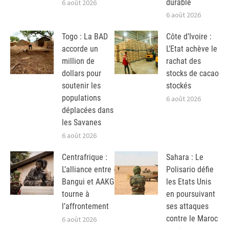
durable
6 août 2026
6 août 2026
Togo : La BAD
Côte d’Ivoire :
accorde un
L’Etat achève le
million de
rachat des
dollars pour
stocks de cacao
soutenir les
stockés
populations
6 août 2026
déplacées dans
les Savanes
6 août 2026
Centrafrique :
Sahara : Le
L’alliance entre
Polisario défie
Bangui et AAKG
les Etats Unis
tourne à
en poursuivant
l’affrontement
ses attaques
contre le Maroc
6 août 2026