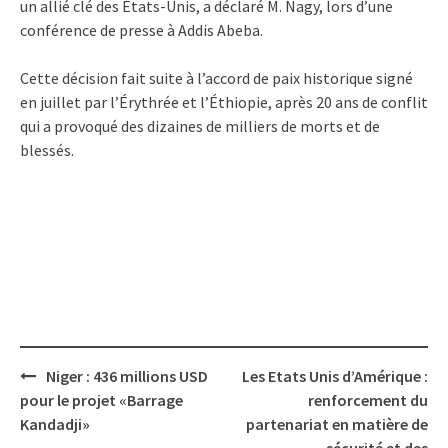
un allié clé des États-Unis, a déclaré M. Nagy, lors d’une
conférence de presse à Addis Abeba.
Cette décision fait suite à l’accord de paix historique signé
en juillet par l’Érythrée et l’Éthiopie, après 20 ans de conflit
qui a provoqué des dizaines de milliers de morts et de
blessés.
Post
Niger : 436 millions USD
Les Etats Unis d’Amérique :
navigation
pour le projet «Barrage
renforcement du
Kandadji»
partenariat en matière de
sécurité et des