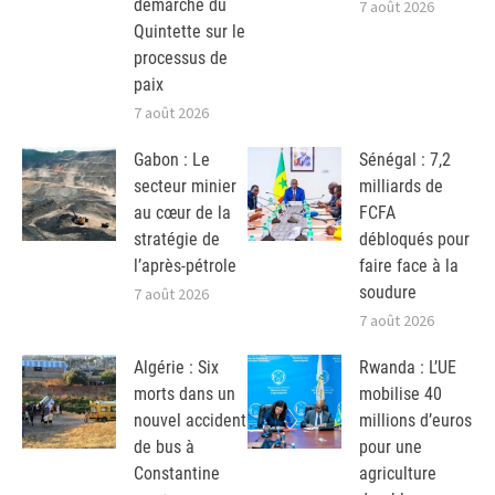
démarche du
7 août 2026
Quintette sur le
processus de
paix
7 août 2026
Gabon : Le
Sénégal : 7,2
secteur minier
milliards de
au cœur de la
FCFA
stratégie de
débloqués pour
l’après-pétrole
faire face à la
soudure
7 août 2026
7 août 2026
Algérie : Six
Rwanda : L’UE
morts dans un
mobilise 40
nouvel accident
millions d’euros
de bus à
pour une
Constantine
agriculture