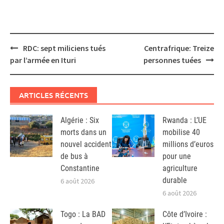
Post
RDC: sept miliciens tués
Centrafrique: Treize
navigation
par l’armée en Ituri
personnes tuées
ARTICLES RÉCENTS
Algérie : Six
Rwanda : L’UE
morts dans un
mobilise 40
nouvel accident
millions d’euros
de bus à
pour une
Constantine
agriculture
durable
6 août 2026
6 août 2026
Togo : La BAD
Côte d’Ivoire :