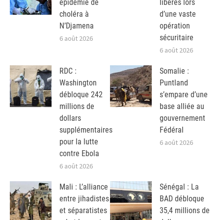
épidémie de
libérés lors
choléra à
d’une vaste
N’Djamena
opération
sécuritaire
6 août 2026
6 août 2026
RDC :
Somalie :
Washington
Puntland
débloque 242
s’empare d’une
millions de
base alliée au
dollars
gouvernement
supplémentaires
Fédéral
pour la lutte
6 août 2026
contre Ebola
6 août 2026
Mali : L’alliance
Sénégal : La
entre jihadistes
BAD débloque
et séparatistes
35,4 millions de