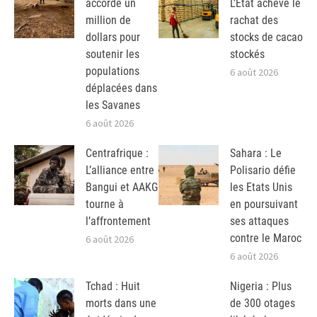
accorde un
L’Etat achève le
million de
rachat des
dollars pour
stocks de cacao
soutenir les
stockés
populations
6 août 2026
déplacées dans
les Savanes
6 août 2026
Centrafrique :
Sahara : Le
L’alliance entre
Polisario défie
Bangui et AAKG
les Etats Unis
tourne à
en poursuivant
l’affrontement
ses attaques
contre le Maroc
6 août 2026
6 août 2026
Tchad : Huit
Nigeria : Plus
morts dans une
de 300 otages