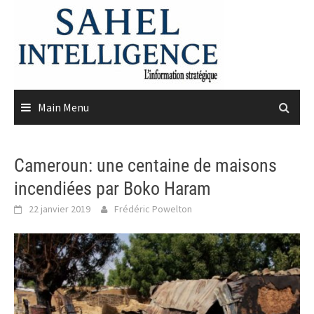
Skip
to
content
Main Menu
Cameroun: une centaine de maisons
incendiées par Boko Haram
22 janvier 2019
Frédéric Powelton