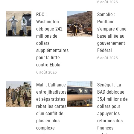
6 août 2026
RDC :
Somalie :
Washington
Puntland
débloque 242
s’empare d’une
millions de
base alliée au
dollars
gouvernement
supplémentaires
Fédéral
pour la lutte
6 août 2026
contre Ebola
6 août 2026
Mali : L’alliance
Sénégal : La
entre jihadistes
BAD débloque
et séparatistes
35,4 millions de
rebat les cartes
dollars pour
d’un conflit de
appuyer les
plus en plus
réformes des
complexe
finances