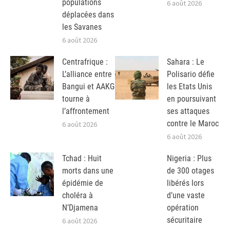
populations
6 août 2026
déplacées dans
les Savanes
6 août 2026
Centrafrique :
Sahara : Le
L’alliance entre
Polisario défie
Bangui et AAKG
les Etats Unis
tourne à
en poursuivant
l’affrontement
ses attaques
contre le Maroc
6 août 2026
6 août 2026
Tchad : Huit
Nigeria : Plus
morts dans une
de 300 otages
épidémie de
libérés lors
choléra à
d’une vaste
N’Djamena
opération
sécuritaire
6 août 2026