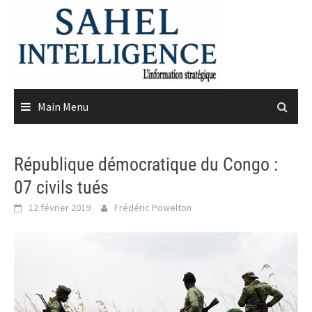
Skip
to
content
Main Menu
République démocratique du Congo :
07 civils tués
12 février 2019
Frédéric Powelton