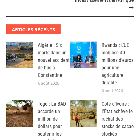
investissements en Afrique
ARTICLES RÉCENTS
Algérie : Six
Rwanda : L’UE
morts dans un
mobilise 40
nouvel accident
millions d’euros
de bus à
pour une
Constantine
agriculture
durable
6 août 2026
6 août 2026
Togo : La BAD
Côte d’Ivoire :
accorde un
L’Etat achève le
million de
rachat des
dollars pour
stocks de cacao
soutenir les
stockés