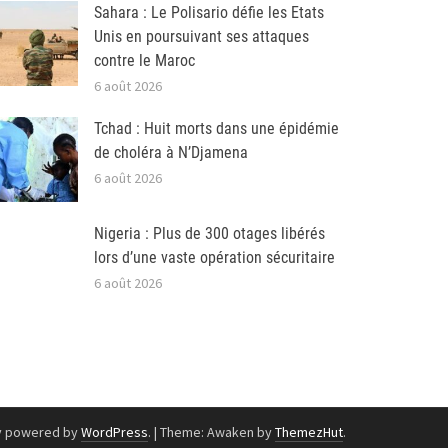
Sahara : Le Polisario défie les Etats
Unis en poursuivant ses attaques
contre le Maroc
6 août 2026
Tchad : Huit morts dans une épidémie
de choléra à N’Djamena
6 août 2026
Nigeria : Plus de 300 otages libérés
lors d’une vaste opération sécuritaire
6 août 2026
y powered by
WordPress
.
|
Theme: Awaken by
ThemezHut
.