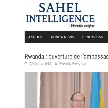
Skip
to
content
ACCUEIL
AFRICA NEWS
TERRORISME
Rwanda : ouverture de l’ambassad
23 février 2019
Frédéric Powelton