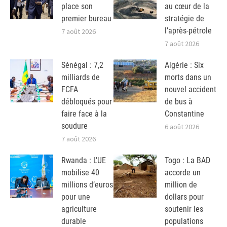
place son
au cœur de la
premier bureau
stratégie de
l’après-pétrole
7 août 2026
7 août 2026
Sénégal : 7,2
Algérie : Six
milliards de
morts dans un
FCFA
nouvel accident
débloqués pour
de bus à
faire face à la
Constantine
soudure
6 août 2026
7 août 2026
Rwanda : L’UE
Togo : La BAD
mobilise 40
accorde un
millions d’euros
million de
pour une
dollars pour
agriculture
soutenir les
durable
populations