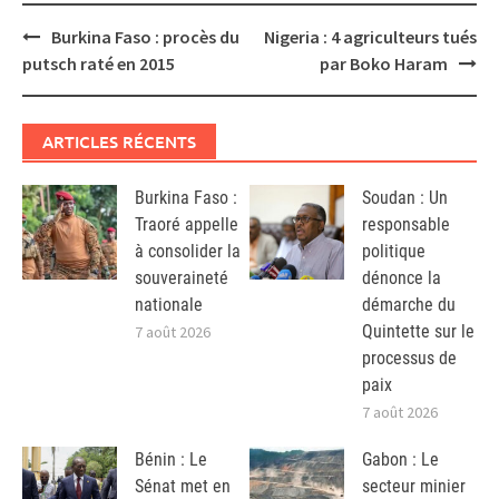
Post
Burkina Faso : procès du
Nigeria : 4 agriculteurs tués
navigation
putsch raté en 2015
par Boko Haram
ARTICLES RÉCENTS
Burkina Faso :
Soudan : Un
Traoré appelle
responsable
à consolider la
politique
souveraineté
dénonce la
nationale
démarche du
Quintette sur le
7 août 2026
processus de
paix
7 août 2026
Bénin : Le
Gabon : Le
Sénat met en
secteur minier