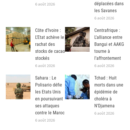
déplacées dans
6 août 2026
les Savanes
6 août 2026
Côte d’Ivoire :
Centrafrique :
L’Etat achève le
L’alliance entre
rachat des
Bangui et AAKG
stocks de cacao
tourne à
stockés
l’affrontement
6 août 2026
6 août 2026
Sahara : Le
Tchad : Huit
Polisario défie
morts dans une
les Etats Unis
épidémie de
en poursuivant
choléra à
ses attaques
N’Djamena
contre le Maroc
6 août 2026
6 août 2026