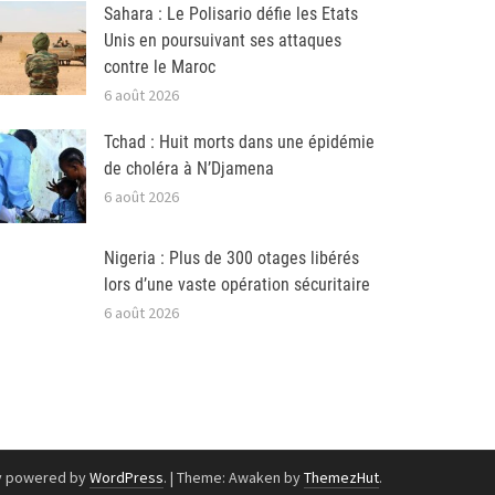
Sahara : Le Polisario défie les Etats
Unis en poursuivant ses attaques
contre le Maroc
6 août 2026
Tchad : Huit morts dans une épidémie
de choléra à N’Djamena
6 août 2026
Nigeria : Plus de 300 otages libérés
lors d’une vaste opération sécuritaire
6 août 2026
y powered by
WordPress
.
|
Theme: Awaken by
ThemezHut
.