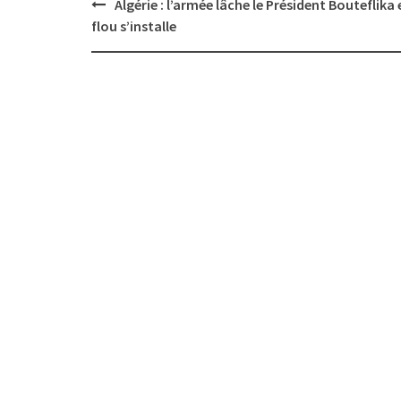
Post
Algérie : l’armée lâche le Président Bouteflika e
navigation
flou s’installe