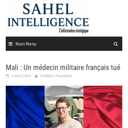
Skip
to
content
Main Menu
Mali : Un médecin militaire français tué
3 avril 2019
Frédéric Powelton