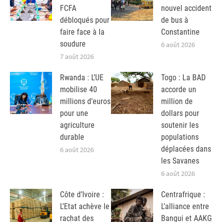
FCFA
nouvel accident
débloqués pour
de bus à
faire face à la
Constantine
soudure
6 août 2026
7 août 2026
Rwanda : L’UE
Togo : La BAD
mobilise 40
accorde un
millions d’euros
million de
pour une
dollars pour
agriculture
soutenir les
durable
populations
déplacées dans
6 août 2026
les Savanes
6 août 2026
Côte d’Ivoire :
Centrafrique :
L’Etat achève le
L’alliance entre
rachat des
Bangui et AAKG