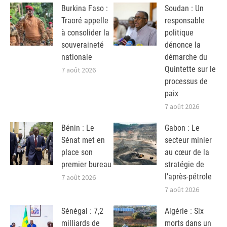
Burkina Faso :
Soudan : Un
Traoré appelle
responsable
à consolider la
politique
souveraineté
dénonce la
nationale
démarche du
Quintette sur le
7 août 2026
processus de
paix
7 août 2026
Bénin : Le
Gabon : Le
Sénat met en
secteur minier
place son
au cœur de la
premier bureau
stratégie de
l’après-pétrole
7 août 2026
7 août 2026
Sénégal : 7,2
Algérie : Six
milliards de
morts dans un