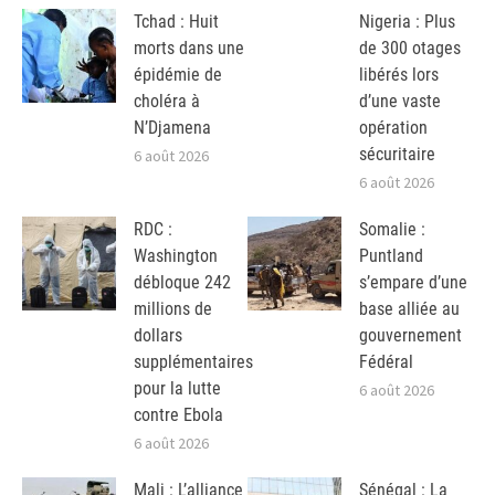
Tchad : Huit
Nigeria : Plus
morts dans une
de 300 otages
épidémie de
libérés lors
choléra à
d’une vaste
N’Djamena
opération
sécuritaire
6 août 2026
6 août 2026
RDC :
Somalie :
Washington
Puntland
débloque 242
s’empare d’une
millions de
base alliée au
dollars
gouvernement
supplémentaires
Fédéral
pour la lutte
6 août 2026
contre Ebola
6 août 2026
Mali : L’alliance
Sénégal : La