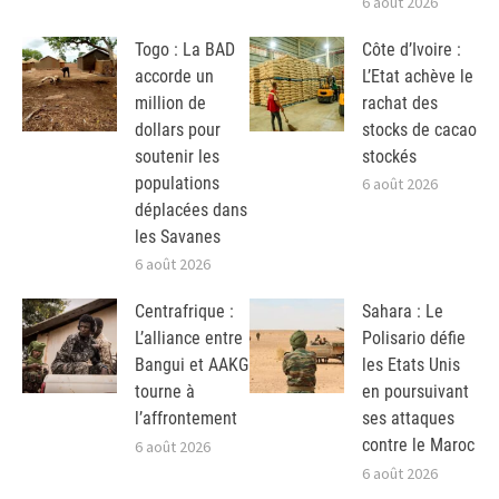
6 août 2026
Togo : La BAD
Côte d’Ivoire :
accorde un
L’Etat achève le
million de
rachat des
dollars pour
stocks de cacao
soutenir les
stockés
populations
6 août 2026
déplacées dans
les Savanes
6 août 2026
Centrafrique :
Sahara : Le
L’alliance entre
Polisario défie
Bangui et AAKG
les Etats Unis
tourne à
en poursuivant
l’affrontement
ses attaques
contre le Maroc
6 août 2026
6 août 2026