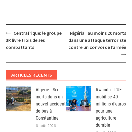
Post
Centrafrique: le groupe
Nigéria : au moins 20 morts
navigation
3R livre trois de ses
dans une attaque terroriste
combattants
contre un convoi de l’armée
ARTICLES RÉCENTS
Algérie : Six
Rwanda : L’UE
morts dans un
mobilise 40
nouvel accident
millions d’euros
de bus à
pour une
Constantine
agriculture
durable
6 août 2026