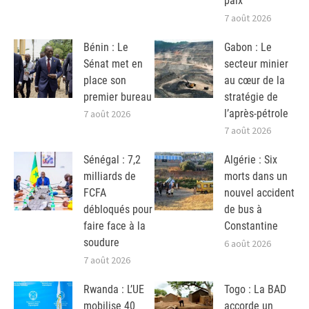
paix
7 août 2026
Bénin : Le
Gabon : Le
Sénat met en
secteur minier
place son
au cœur de la
premier bureau
stratégie de
l’après-pétrole
7 août 2026
7 août 2026
Sénégal : 7,2
Algérie : Six
milliards de
morts dans un
FCFA
nouvel accident
débloqués pour
de bus à
faire face à la
Constantine
soudure
6 août 2026
7 août 2026
Rwanda : L’UE
Togo : La BAD
mobilise 40
accorde un