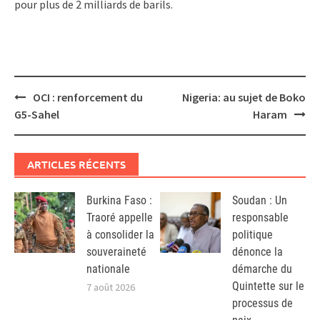
pour plus de 2 milliards de barils.
Post
OCI : renforcement du
Nigeria: au sujet de Boko
navigation
G5-Sahel
Haram
ARTICLES RÉCENTS
Burkina Faso :
Soudan : Un
Traoré appelle
responsable
à consolider la
politique
souveraineté
dénonce la
nationale
démarche du
Quintette sur le
7 août 2026
processus de