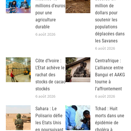
millions d’euros
million de
pour une
dollars pour
agriculture
soutenir les
durable
populations
déplacées dans
6 août 2026
les Savanes
6 août 2026
Côte d’Ivoire :
Centrafrique :
L’Etat achève le
L’alliance entre
rachat des
Bangui et AAKG
stocks de cacao
tourne à
stockés
l’affrontement
6 août 2026
6 août 2026
Sahara : Le
Tchad : Huit
Polisario défie
morts dans une
les Etats Unis
épidémie de
en poursuivant
choléra à