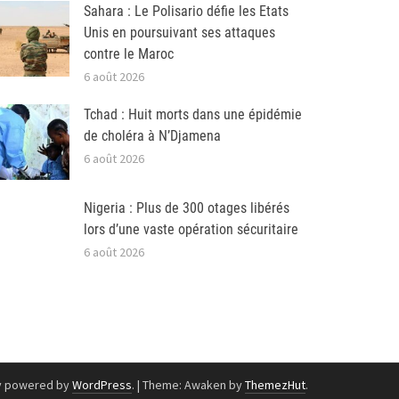
Sahara : Le Polisario défie les Etats
Unis en poursuivant ses attaques
contre le Maroc
6 août 2026
Tchad : Huit morts dans une épidémie
de choléra à N’Djamena
6 août 2026
Nigeria : Plus de 300 otages libérés
lors d’une vaste opération sécuritaire
6 août 2026
y powered by
WordPress
.
|
Theme: Awaken by
ThemezHut
.