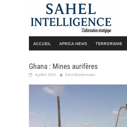
Skip
to
content
ACCUEIL
AFRICA NEWS
TERRORISME
Ghana : Mines aurifères
4 juillet 2019
Karol Biedermann