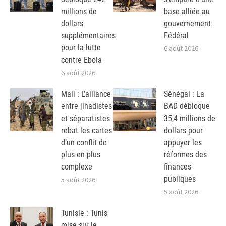
millions de
base alliée au
dollars
gouvernement
supplémentaires
Fédéral
pour la lutte
6 août 2026
contre Ebola
6 août 2026
Mali : L’alliance
Sénégal : La
entre jihadistes
BAD débloque
et séparatistes
35,4 millions de
rebat les cartes
dollars pour
d’un conflit de
appuyer les
plus en plus
réformes des
complexe
finances
publiques
5 août 2026
5 août 2026
Tunisie : Tunis
mise sur le