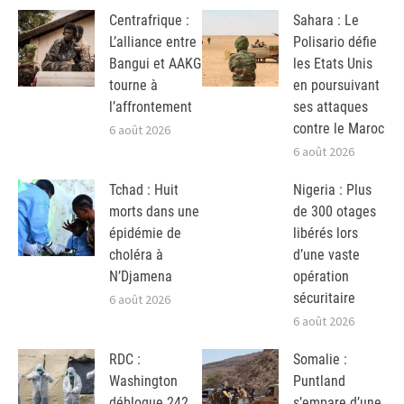
Centrafrique :
Sahara : Le
L’alliance entre
Polisario défie
Bangui et AAKG
les Etats Unis
tourne à
en poursuivant
l’affrontement
ses attaques
contre le Maroc
6 août 2026
6 août 2026
Tchad : Huit
Nigeria : Plus
morts dans une
de 300 otages
épidémie de
libérés lors
choléra à
d’une vaste
N’Djamena
opération
sécuritaire
6 août 2026
6 août 2026
RDC :
Somalie :
Washington
Puntland
débloque 242
s’empare d’une