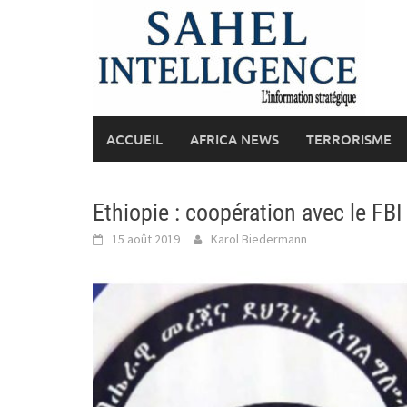
Skip
to
content
ACCUEIL
AFRICA NEWS
TERRORISME
Ethiopie : coopération avec le FBI
15 août 2019
Karol Biedermann