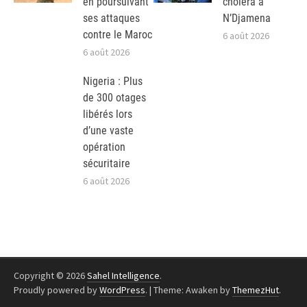
en poursuivant
choléra à
ses attaques
N’Djamena
contre le Maroc
6 août 2026
6 août 2026
Nigeria : Plus
de 300 otages
libérés lors
d’une vaste
opération
sécuritaire
6 août 2026
Copyright © 2026
Sahel Intelligence
.
Proudly powered by
WordPress
.
|
Theme: Awaken by
ThemezHut
.