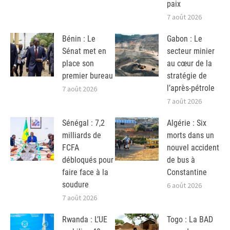
paix
7 août 2026
Bénin : Le
Gabon : Le
Sénat met en
secteur minier
place son
au cœur de la
premier bureau
stratégie de
l’après-pétrole
7 août 2026
7 août 2026
Sénégal : 7,2
Algérie : Six
milliards de
morts dans un
FCFA
nouvel accident
débloqués pour
de bus à
faire face à la
Constantine
soudure
6 août 2026
7 août 2026
Rwanda : L’UE
Togo : La BAD