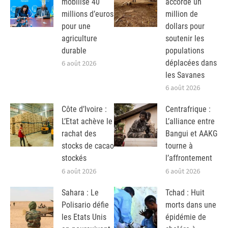
mobilise 40
accorde un
millions d’euros
million de
pour une
dollars pour
agriculture
soutenir les
durable
populations
déplacées dans
6 août 2026
les Savanes
6 août 2026
Côte d’Ivoire :
Centrafrique :
L’Etat achève le
L’alliance entre
rachat des
Bangui et AAKG
stocks de cacao
tourne à
stockés
l’affrontement
6 août 2026
6 août 2026
Sahara : Le
Tchad : Huit
Polisario défie
morts dans une
les Etats Unis
épidémie de