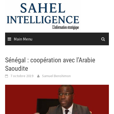
Skip
to
content
Main Menu
Sénégal : coopération avec l’Arabie
Saoudite
7 octobre 2019
Samuel Benshimon