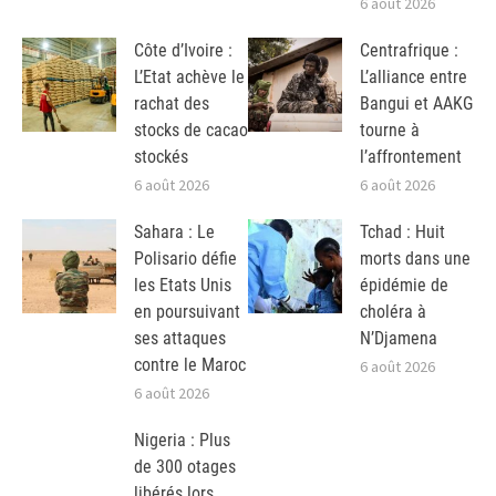
6 août 2026
Côte d’Ivoire :
Centrafrique :
L’Etat achève le
L’alliance entre
rachat des
Bangui et AAKG
stocks de cacao
tourne à
stockés
l’affrontement
6 août 2026
6 août 2026
Sahara : Le
Tchad : Huit
Polisario défie
morts dans une
les Etats Unis
épidémie de
en poursuivant
choléra à
ses attaques
N’Djamena
contre le Maroc
6 août 2026
6 août 2026
Nigeria : Plus
de 300 otages
libérés lors