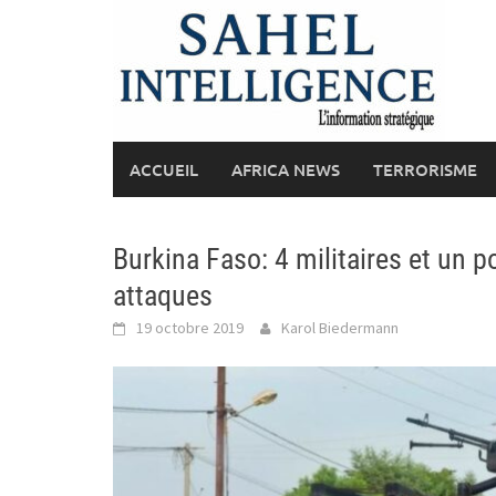
Skip
to
content
ACCUEIL
AFRICA NEWS
TERRORISME
Burkina Faso: 4 militaires et un p
attaques
19 octobre 2019
Karol Biedermann