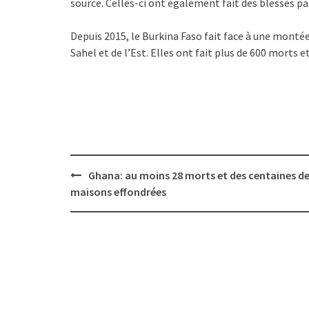
source. Celles-ci ont également fait des blessés par
Depuis 2015, le Burkina Faso fait face à une monté
Sahel et de l’Est. Elles ont fait plus de 600 morts e
Post
Ghana: au moins 28 morts et des centaines d
navigation
maisons effondrées