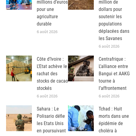
millions d’euros
million de
pour une
dollars pour
agriculture
soutenir les
durable
populations
déplacées dans
6 août 2026
les Savanes
6 août 2026
Côte d’Ivoire :
Centrafrique :
L’Etat achève le
L’alliance entre
rachat des
Bangui et AAKG
stocks de cacao
tourne à
stockés
l’affrontement
6 août 2026
6 août 2026
Sahara : Le
Tchad : Huit
Polisario défie
morts dans une
les Etats Unis
épidémie de
en poursuivant
choléra à