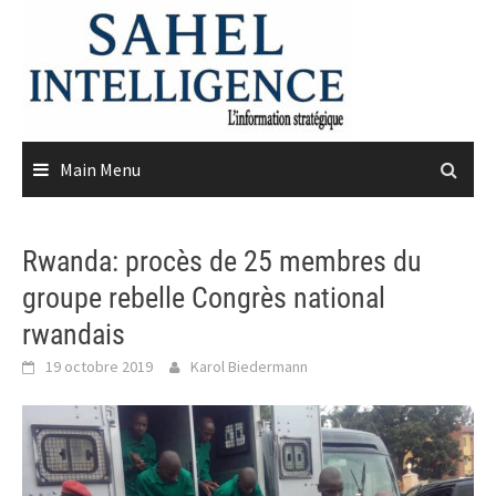
Skip
to
content
Main Menu
Rwanda: procès de 25 membres du
groupe rebelle Congrès national
rwandais
19 octobre 2019
Karol Biedermann