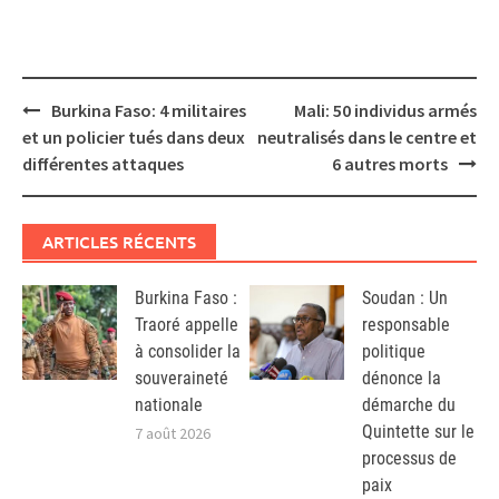
Post
Burkina Faso: 4 militaires
Mali: 50 individus armés
navigation
et un policier tués dans deux
neutralisés dans le centre et
différentes attaques
6 autres morts
ARTICLES RÉCENTS
Burkina Faso :
Soudan : Un
Traoré appelle
responsable
à consolider la
politique
souveraineté
dénonce la
nationale
démarche du
Quintette sur le
7 août 2026
processus de
paix