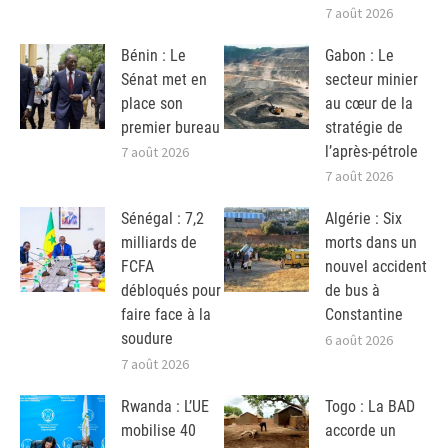
7 août 2026
Bénin : Le
Gabon : Le
Sénat met en
secteur minier
place son
au cœur de la
premier bureau
stratégie de
l’après-pétrole
7 août 2026
7 août 2026
Sénégal : 7,2
Algérie : Six
milliards de
morts dans un
FCFA
nouvel accident
débloqués pour
de bus à
faire face à la
Constantine
soudure
6 août 2026
7 août 2026
Rwanda : L’UE
Togo : La BAD
mobilise 40
accorde un