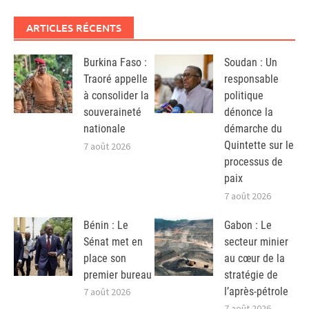
ARTICLES RÉCENTS
Burkina Faso :
Soudan : Un
Traoré appelle
responsable
à consolider la
politique
souveraineté
dénonce la
nationale
démarche du
Quintette sur le
7 août 2026
processus de
paix
7 août 2026
Bénin : Le
Gabon : Le
Sénat met en
secteur minier
place son
au cœur de la
premier bureau
stratégie de
l’après-pétrole
7 août 2026
7 août 2026