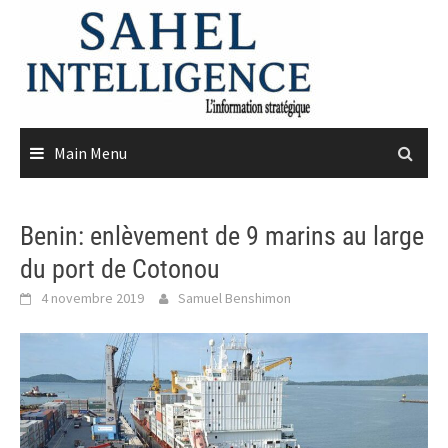
Skip
to
content
Main Menu
Benin: enlèvement de 9 marins au large
du port de Cotonou
4 novembre 2019
Samuel Benshimon