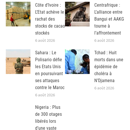
Côte d’Ivoire :
Centrafrique :
L’Etat achève le
L’alliance entre
rachat des
Bangui et AAKG
stocks de cacao
tourne à
stockés
l’affrontement
6 août 2026
6 août 2026
Sahara : Le
Tchad : Huit
Polisario défie
morts dans une
les Etats Unis
épidémie de
en poursuivant
choléra à
ses attaques
N’Djamena
contre le Maroc
6 août 2026
6 août 2026
Nigeria : Plus
de 300 otages
libérés lors
d’une vaste