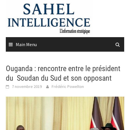
Skip
to
content
Main Menu
Ouganda : rencontre entre le président
du Soudan du Sud et son opposant
7 novembre 2019
Frédéric Powelton