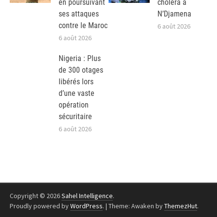
en poursuivant
choléra à
ses attaques
N’Djamena
contre le Maroc
6 août 2026
6 août 2026
Nigeria : Plus
de 300 otages
libérés lors
d’une vaste
opération
sécuritaire
6 août 2026
Copyright © 2026
Sahel Intelligence
.
Proudly powered by
WordPress
.
|
Theme: Awaken by
ThemezHut
.