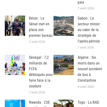
paix
7 août 2026
Bénin : Le
Gabon : Le
Sénat met en
secteur minier
place son
au cœur de la
premier bureau
stratégie de
l’après-pétrole
7 août 2026
7 août 2026
Sénégal : 7,2
Algérie : Six
milliards de
morts dans un
FCFA
nouvel accident
débloqués pour
de bus à
faire face à la
Constantine
soudure
6 août 2026
7 août 2026
Rwanda : L’UE
Togo : La BAD