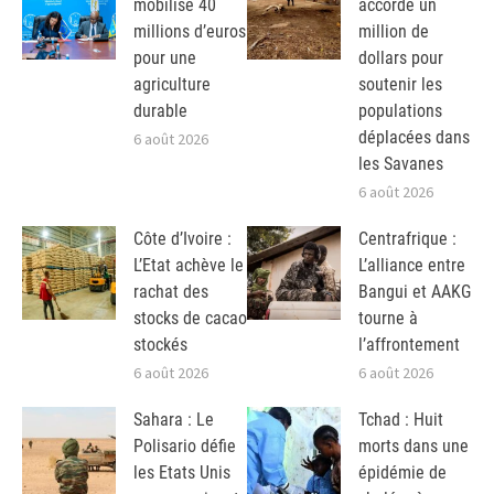
mobilise 40
accorde un
millions d’euros
million de
pour une
dollars pour
agriculture
soutenir les
durable
populations
déplacées dans
6 août 2026
les Savanes
6 août 2026
Côte d’Ivoire :
Centrafrique :
L’Etat achève le
L’alliance entre
rachat des
Bangui et AAKG
stocks de cacao
tourne à
stockés
l’affrontement
6 août 2026
6 août 2026
Sahara : Le
Tchad : Huit
Polisario défie
morts dans une
les Etats Unis
épidémie de