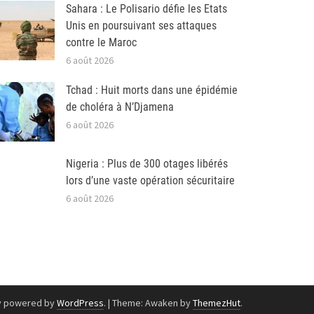
Sahara : Le Polisario défie les Etats
Unis en poursuivant ses attaques
contre le Maroc
6 août 2026
Tchad : Huit morts dans une épidémie
de choléra à N’Djamena
6 août 2026
Nigeria : Plus de 300 otages libérés
lors d’une vaste opération sécuritaire
6 août 2026
y powered by
WordPress
.
|
Theme: Awaken by
ThemezHut
.