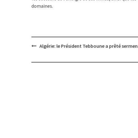
domaines.
Post
Algérie: le Président Tebboune a prêté serme
navigation