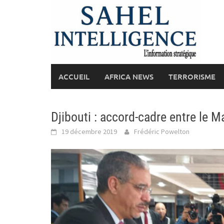
Skip
to
content
ACCUEIL
AFRICA NEWS
TERRORISME
Djibouti : accord-cadre entre le M
19 décembre 2019
Frédéric Powelton