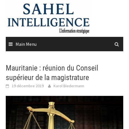
Skip
to
content
Main Menu
Mauritanie : réunion du Conseil
supérieur de la magistrature
19 décembre 2019
Karol Biedermann