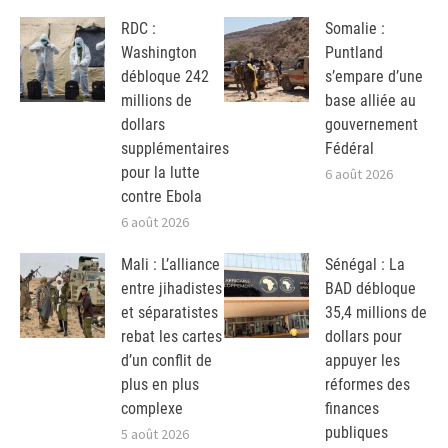
RDC :
Somalie :
Washington
Puntland
débloque 242
s’empare d’une
millions de
base alliée au
dollars
gouvernement
supplémentaires
Fédéral
pour la lutte
6 août 2026
contre Ebola
6 août 2026
Mali : L’alliance
Sénégal : La
entre jihadistes
BAD débloque
et séparatistes
35,4 millions de
rebat les cartes
dollars pour
d’un conflit de
appuyer les
plus en plus
réformes des
complexe
finances
publiques
5 août 2026