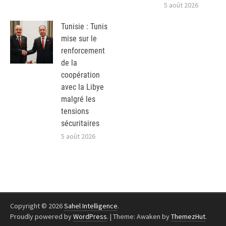
5 août 2026
Tunisie : Tunis
mise sur le
renforcement
de la
coopération
avec la Libye
malgré les
tensions
sécuritaires
5 août 2026
Copyright © 2026
Sahel Intelligence
.
Proudly powered by
WordPress
.
|
Theme: Awaken by
ThemezHut
.