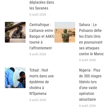
déplacées dans
les Savanes
6 août 2026
Centrafrique :
Sahara : Le
L’alliance entre
Polisario défie
Bangui et AAKG
les Etats Unis
tourne à
en poursuivant
l’affrontement
ses attaques
contre le Maroc
6 août 2026
6 août 2026
Tchad : Huit
Nigeria : Plus
morts dans une
de 300 otages
épidémie de
libérés lors
choléra à
d’une vaste
N’Djamena
opération
sécuritaire
6 août 2026
6 août 2026