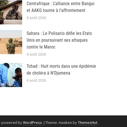
Centrafrique : L’alliance entre Bangui
et AAKG tourne à l’affrontement
6 août 2026
Sahara : Le Polisario défie les Etats
Unis en poursuivant ses attaques
contre le Maroc
6 août 2026
Tchad : Huit morts dans une épidémie
de choléra à N’Djamena
6 août 2026
y powered by
WordPress
.
|
Theme: Awaken by
ThemezHut
.