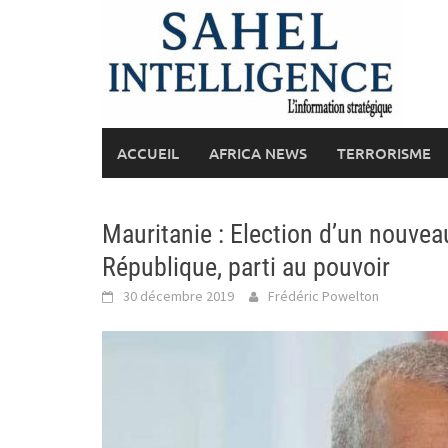
Skip
to
content
ACCUEIL
AFRICA NEWS
TERRORISME
Mauritanie : Election d’un nouvea
République, parti au pouvoir
30 décembre 2019
Frédéric Powelton