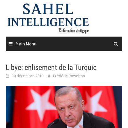
Skip
to
content
Main Menu
Libye: enlisement de la Turquie
30 décembre 2019
Frédéric Powelton