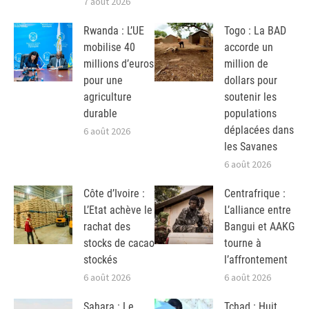
7 août 2026
Rwanda : L’UE
Togo : La BAD
mobilise 40
accorde un
millions d’euros
million de
pour une
dollars pour
agriculture
soutenir les
durable
populations
déplacées dans
6 août 2026
les Savanes
6 août 2026
Côte d’Ivoire :
Centrafrique :
L’Etat achève le
L’alliance entre
rachat des
Bangui et AAKG
stocks de cacao
tourne à
stockés
l’affrontement
6 août 2026
6 août 2026
Sahara : Le
Tchad : Huit