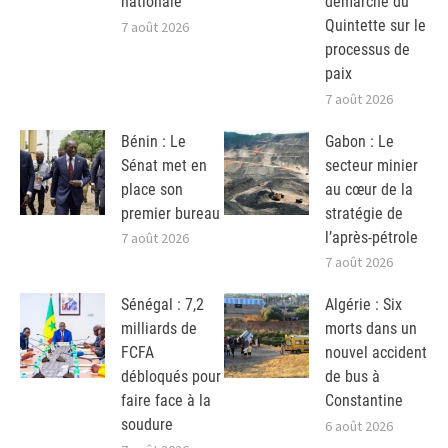
nationale
démarche du
Quintette sur le
7 août 2026
processus de
paix
7 août 2026
Bénin : Le
Gabon : Le
Sénat met en
secteur minier
place son
au cœur de la
premier bureau
stratégie de
l’après-pétrole
7 août 2026
7 août 2026
Sénégal : 7,2
Algérie : Six
milliards de
morts dans un
FCFA
nouvel accident
débloqués pour
de bus à
faire face à la
Constantine
soudure
6 août 2026