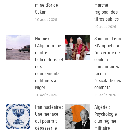
mine d’or de
marché
Sukari
régional des
titres publics
10 août 2026
10 août 2026
Niamey :
Soudan : Léon
L’Algérie remet
XIV appelle à
quatre
l’ouverture de
hélicoptères et
couloirs
des
humanitaires
équipements
face à
militaires au
l’escalade des
Niger
combats
10 août 2026
10 août 2026
Iran nucléaire :
Algérie :
Une menace
Psychologie
qui pourrait
d’un régime
dépasser le
militaire