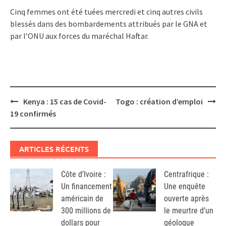
Cinq femmes ont été tuées mercredi et cinq autres civils
blessés dans des bombardements attribués par le GNA et
par l’ONU aux forces du maréchal Haftar.
Post
Kenya : 15 cas de Covid-
Togo : création d’emploi
navigation
19 confirmés
ARTICLES RÉCENTS
Côte d’Ivoire :
Centrafrique :
Un financement
Une enquête
américain de
ouverte après
300 millions de
le meurtre d’un
dollars pour
géologue