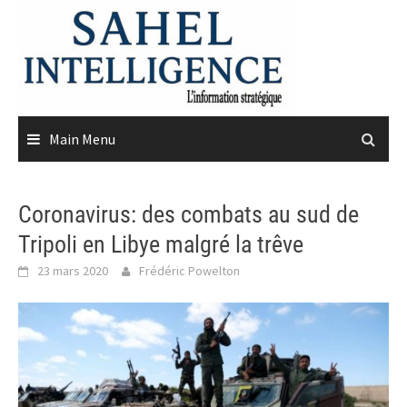
Skip
to
content
Main Menu
Coronavirus: des combats au sud de
Tripoli en Libye malgré la trêve
23 mars 2020
Frédéric Powelton