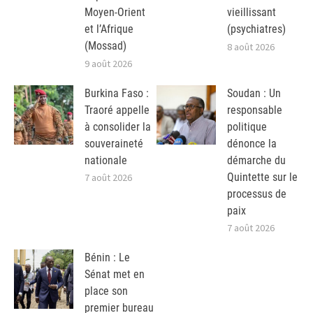
Moyen-Orient
vieillissant
et l’Afrique
(psychiatres)
(Mossad)
8 août 2026
9 août 2026
Burkina Faso :
Soudan : Un
Traoré appelle
responsable
à consolider la
politique
souveraineté
dénonce la
nationale
démarche du
Quintette sur le
7 août 2026
processus de
paix
7 août 2026
Bénin : Le
Sénat met en
place son
premier bureau