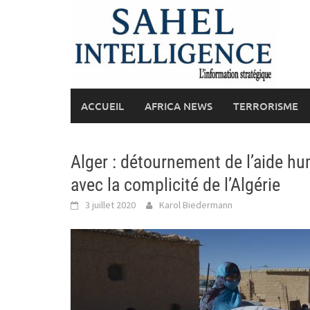
Skip
to
content
ACCUEIL
AFRICA NEWS
TERRORISME
Alger : détournement de l’aide hu
avec la complicité de l’Algérie
3 juillet 2020
Karol Biedermann