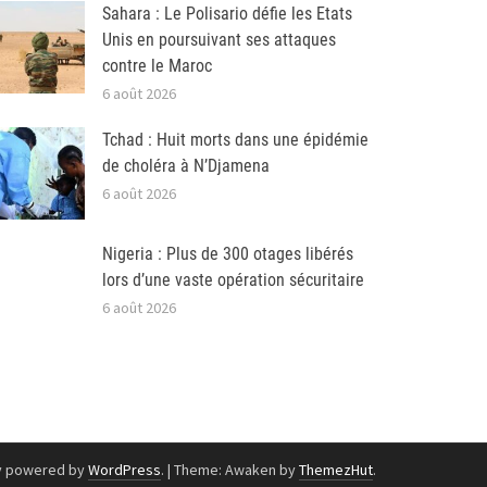
Sahara : Le Polisario défie les Etats
Unis en poursuivant ses attaques
contre le Maroc
6 août 2026
Tchad : Huit morts dans une épidémie
de choléra à N’Djamena
6 août 2026
Nigeria : Plus de 300 otages libérés
lors d’une vaste opération sécuritaire
6 août 2026
y powered by
WordPress
.
|
Theme: Awaken by
ThemezHut
.