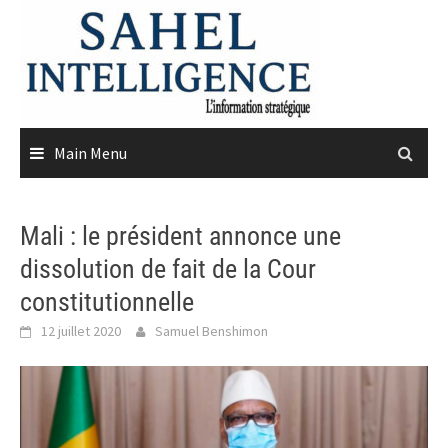
Skip
to
content
Main Menu
Mali : le président annonce une
dissolution de fait de la Cour
constitutionnelle
12 juillet 2020
Samuel Benshimon