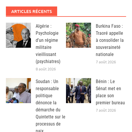
ARTICLES RÉCENTS
Algérie :
Burkina Faso :
Psychologie
Traoré appelle
d’un régime
à consolider la
militaire
souveraineté
vieillissant
nationale
(psychiatres)
7 août 2026
8 août 2026
Soudan : Un
Bénin : Le
responsable
Sénat met en
politique
place son
dénonce la
premier bureau
démarche du
7 août 2026
Quintette sur le
processus de
paix