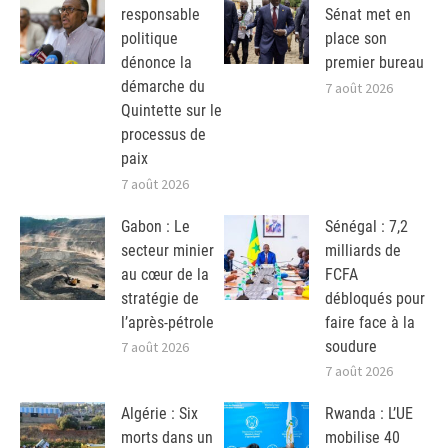
responsable
Sénat met en
politique
place son
dénonce la
premier bureau
démarche du
7 août 2026
Quintette sur le
processus de
paix
7 août 2026
Gabon : Le
Sénégal : 7,2
secteur minier
milliards de
au cœur de la
FCFA
stratégie de
débloqués pour
l’après-pétrole
faire face à la
soudure
7 août 2026
7 août 2026
Algérie : Six
Rwanda : L’UE
morts dans un
mobilise 40