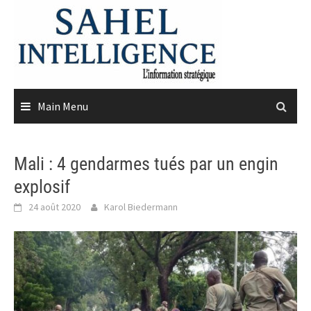
Skip
to
content
Main Menu
Mali : 4 gendarmes tués par un engin
explosif
24 août 2020
Karol Biedermann