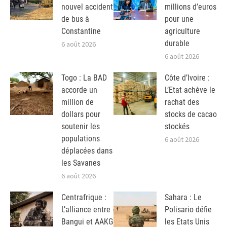
nouvel accident
millions d’euros
de bus à
pour une
Constantine
agriculture
durable
6 août 2026
6 août 2026
Togo : La BAD
Côte d’Ivoire :
accorde un
L’Etat achève le
million de
rachat des
dollars pour
stocks de cacao
soutenir les
stockés
populations
6 août 2026
déplacées dans
les Savanes
6 août 2026
Centrafrique :
Sahara : Le
L’alliance entre
Polisario défie
Bangui et AAKG
les Etats Unis