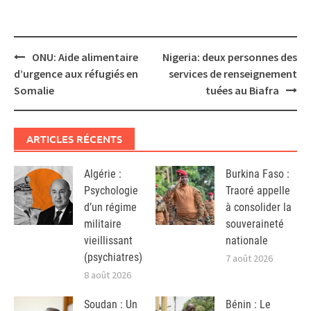
Post
ONU: Aide alimentaire
Nigeria: deux personnes des
navigation
d’urgence aux réfugiés en
services de renseignement
Somalie
tuées au Biafra
ARTICLES RÉCENTS
Algérie :
Burkina Faso :
Psychologie
Traoré appelle
d’un régime
à consolider la
militaire
souveraineté
vieillissant
nationale
(psychiatres)
7 août 2026
8 août 2026
Soudan : Un
Bénin : Le