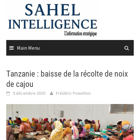
Skip
to
content
Main Menu
Tanzanie : baisse de la récolte de noix
de cajou
9 décembre 2020
Frédéric Powelton