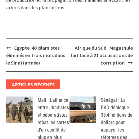
arbres dans les plantations.
Post
Egypte: 40 islamistes
Afrique du Sud : Magashule
navigation
éliminés en trois mois dans
fait face à 21 accusations de
le Sinaï (armée)
corruption
ARTICLES RÉCENTS
Mali : L’alliance
Sénégal : La
entre jihadistes
BAD débloque
et séparatistes
35,4 millions de
rebat les cartes
dollars pour
d’un conflit de
appuyer les
plus en plus
réformes des