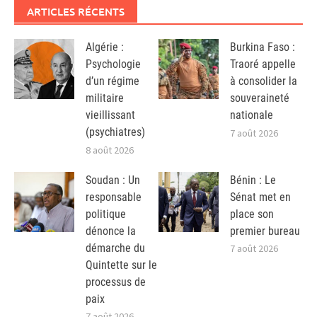
ARTICLES RÉCENTS
Algérie :
Burkina Faso :
Psychologie
Traoré appelle
d’un régime
à consolider la
militaire
souveraineté
vieillissant
nationale
(psychiatres)
7 août 2026
8 août 2026
Soudan : Un
Bénin : Le
responsable
Sénat met en
politique
place son
dénonce la
premier bureau
démarche du
7 août 2026
Quintette sur le
processus de
paix
7 août 2026