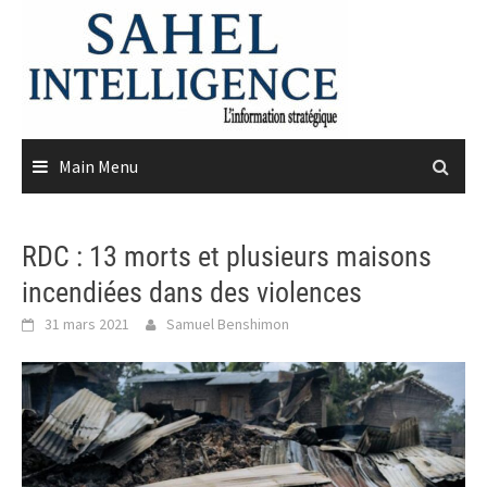
Skip
to
content
Main Menu
RDC : 13 morts et plusieurs maisons
incendiées dans des violences
31 mars 2021
Samuel Benshimon