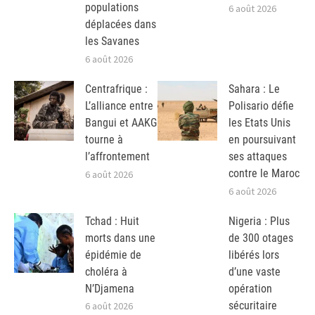
populations
6 août 2026
déplacées dans
les Savanes
6 août 2026
Centrafrique :
Sahara : Le
L’alliance entre
Polisario défie
Bangui et AAKG
les Etats Unis
tourne à
en poursuivant
l’affrontement
ses attaques
contre le Maroc
6 août 2026
6 août 2026
Tchad : Huit
Nigeria : Plus
morts dans une
de 300 otages
épidémie de
libérés lors
choléra à
d’une vaste
N’Djamena
opération
sécuritaire
6 août 2026