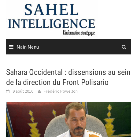
Skip
to
content
Main Menu
Sahara Occidental : dissensions au sein
de la direction du Front Polisario
9 août 2010
Frédéric Powelton