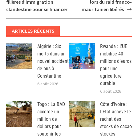
navigation
filières d’immigration
lors du raid franco-
clandestine pour se financer
mauritanien libérés
ARTICLES RÉCENTS
Algérie : Six
Rwanda : L’UE
morts dans un
mobilise 40
nouvel accident
millions d’euros
de bus à
pour une
Constantine
agriculture
durable
6 août 2026
6 août 2026
Togo : La BAD
Côte d’Ivoire :
accorde un
L’Etat achève le
million de
rachat des
dollars pour
stocks de cacao
soutenir les
stockés