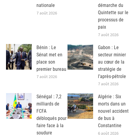
nationale
démarche du
Quintette sur le
7 août 2026
processus de
paix
7 août 2026
Bénin : Le
Gabon : Le
Sénat met en
secteur minier
place son
au cœur de la
premier bureau
stratégie de
l’après-pétrole
7 août 2026
7 août 2026
Sénégal : 7,2
Algérie : Six
milliards de
morts dans un
FCFA
nouvel accident
débloqués pour
de bus à
faire face à la
Constantine
soudure
6 août 2026