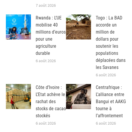
7 août 2026
Rwanda : L’UE
Togo : La BAD
mobilise 40
accorde un
millions d’euros
million de
pour une
dollars pour
agriculture
soutenir les
durable
populations
déplacées dans
6 août 2026
les Savanes
6 août 2026
Côte d’Ivoire :
Centrafrique :
L’Etat achève le
L’alliance entre
rachat des
Bangui et AAKG
stocks de cacao
tourne à
stockés
l’affrontement
6 août 2026
6 août 2026