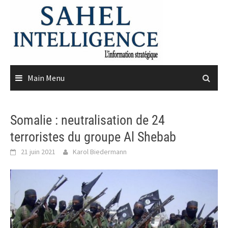
Skip
to
content
Main Menu
Somalie : neutralisation de 24
terroristes du groupe Al Shebab
21 juin 2021
Karol Biedermann