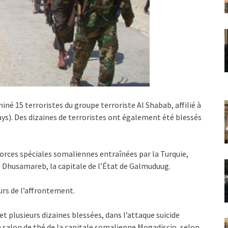
né 15 terroristes du groupe terroriste Al Shabab, affilié à
ays). Des dizaines de terroristes ont également été blessés
orces spéciales somaliennes entraînées par la Turquie,
de Dhusamareb, la capitale de l’État de Galmuduug.
urs de l’affrontement.
et plusieurs dizaines blessées, dans l’attaque suicide
 salon de thé de la capitale somalienne Mogadiscio, selon