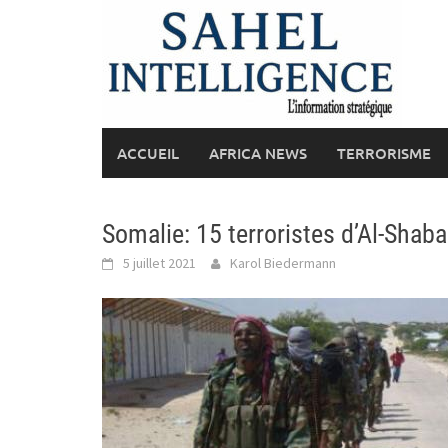
Skip
to
content
ACCUEIL
AFRICA NEWS
TERRORISME
Somalie: 15 terroristes d’Al-Shab
5 juillet 2021
Karol Biedermann