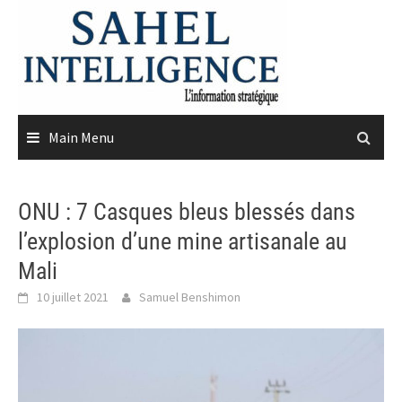
Skip
to
content
Main Menu
ONU : 7 Casques bleus blessés dans
l’explosion d’une mine artisanale au
Mali
10 juillet 2021
Samuel Benshimon