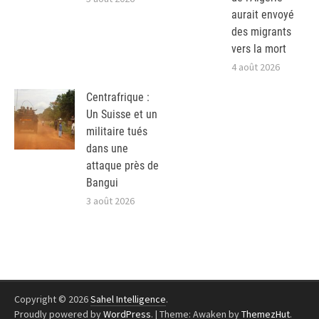
aurait envoyé
des migrants
vers la mort
4 août 2026
Centrafrique :
Un Suisse et un
militaire tués
dans une
attaque près de
Bangui
3 août 2026
Copyright © 2026
Sahel Intelligence
.
Proudly powered by
WordPress
.
|
Theme: Awaken by
ThemezHut
.