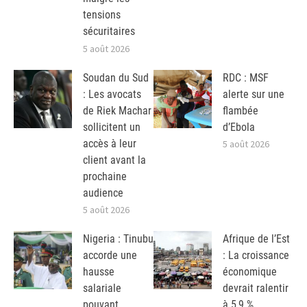
tensions
sécuritaires
5 août 2026
Soudan du Sud
RDC : MSF
: Les avocats
alerte sur une
de Riek Machar
flambée
sollicitent un
d’Ebola
accès à leur
5 août 2026
client avant la
prochaine
audience
5 août 2026
Nigeria : Tinubu
Afrique de l’Est
accorde une
: La croissance
hausse
économique
salariale
devrait ralentir
pouvant
à 5,9 %