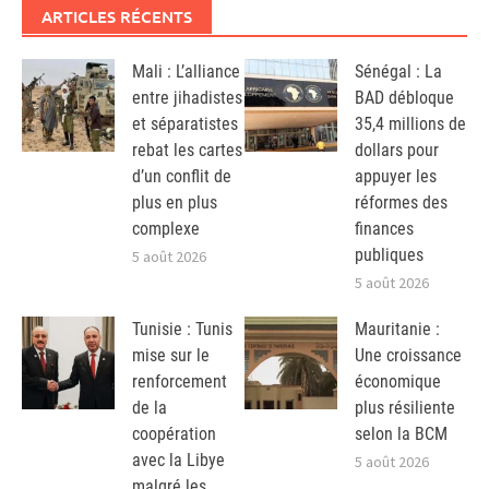
ARTICLES RÉCENTS
Mali : L’alliance
Sénégal : La
entre jihadistes
BAD débloque
et séparatistes
35,4 millions de
rebat les cartes
dollars pour
d’un conflit de
appuyer les
plus en plus
réformes des
complexe
finances
publiques
5 août 2026
5 août 2026
Tunisie : Tunis
Mauritanie :
mise sur le
Une croissance
renforcement
économique
de la
plus résiliente
coopération
selon la BCM
avec la Libye
5 août 2026
malgré les