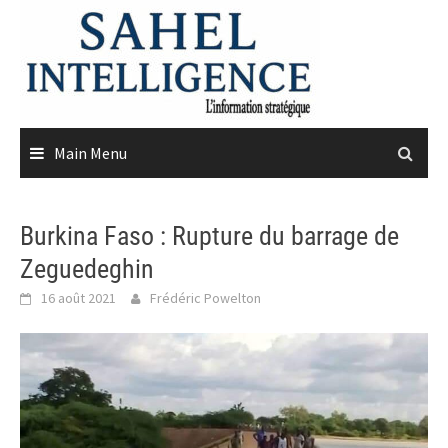
Skip
to
content
Main Menu
Burkina Faso : Rupture du barrage de
Zeguedeghin
16 août 2021
Frédéric Powelton