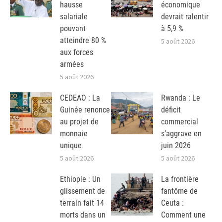
hausse
économique
salariale
devrait ralentir
pouvant
à 5,9 %
atteindre 80 %
5 août 2026
aux forces
armées
5 août 2026
CEDEAO : La
Rwanda : Le
Guinée renonce
déficit
au projet de
commercial
monnaie
s’aggrave en
unique
juin 2026
5 août 2026
5 août 2026
Ethiopie : Un
La frontière
glissement de
fantôme de
terrain fait 14
Ceuta :
morts dans un
Comment une