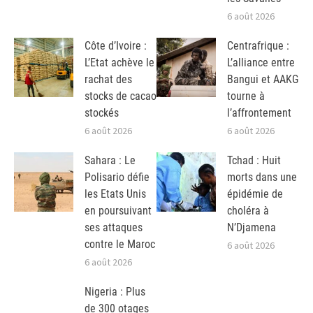
6 août 2026
Côte d’Ivoire :
Centrafrique :
L’Etat achève le
L’alliance entre
rachat des
Bangui et AAKG
stocks de cacao
tourne à
stockés
l’affrontement
6 août 2026
6 août 2026
Sahara : Le
Tchad : Huit
Polisario défie
morts dans une
les Etats Unis
épidémie de
en poursuivant
choléra à
ses attaques
N’Djamena
contre le Maroc
6 août 2026
6 août 2026
Nigeria : Plus
de 300 otages