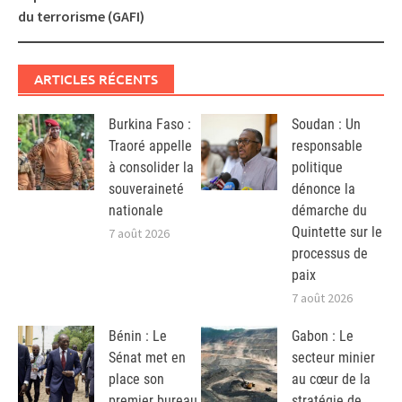
du terrorisme (GAFI)
ARTICLES RÉCENTS
Burkina Faso :
Soudan : Un
Traoré appelle
responsable
à consolider la
politique
souveraineté
dénonce la
nationale
démarche du
Quintette sur le
7 août 2026
processus de
paix
7 août 2026
Bénin : Le
Gabon : Le
Sénat met en
secteur minier
place son
au cœur de la
premier bureau
stratégie de