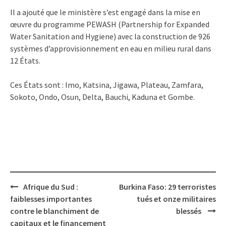
Il a ajouté que le ministère s’est engagé dans la mise en
œuvre du programme PEWASH (Partnership for Expanded
Water Sanitation and Hygiene) avec la construction de 926
systèmes d’approvisionnement en eau en milieu rural dans
12 États.
Ces États sont : Imo, Katsina, Jigawa, Plateau, Zamfara,
Sokoto, Ondo, Osun, Delta, Bauchi, Kaduna et Gombe.
Post
Afrique du Sud :
Burkina Faso: 29 terroristes
navigation
faiblesses importantes
tués et onze militaires
contre le blanchiment de
blessés
capitaux et le financement