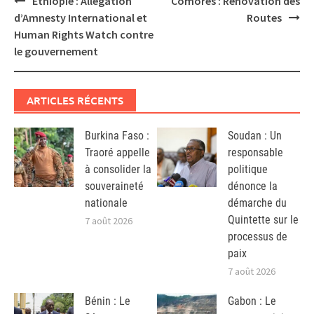
Ethiopie : Allégation
Comores : Rénovation des
navigation
d’Amnesty International et
Routes
Human Rights Watch contre
le gouvernement
ARTICLES RÉCENTS
Burkina Faso :
Soudan : Un
Traoré appelle
responsable
à consolider la
politique
souveraineté
dénonce la
nationale
démarche du
Quintette sur le
7 août 2026
processus de
paix
7 août 2026
Bénin : Le
Gabon : Le