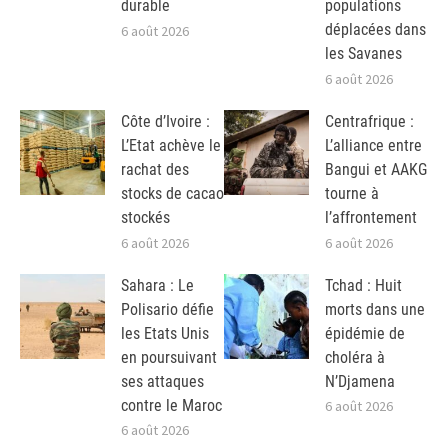
durable
populations
déplacées dans
6 août 2026
les Savanes
6 août 2026
Côte d’Ivoire :
Centrafrique :
L’Etat achève le
L’alliance entre
rachat des
Bangui et AAKG
stocks de cacao
tourne à
stockés
l’affrontement
6 août 2026
6 août 2026
Sahara : Le
Tchad : Huit
Polisario défie
morts dans une
les Etats Unis
épidémie de
en poursuivant
choléra à
ses attaques
N’Djamena
contre le Maroc
6 août 2026
6 août 2026