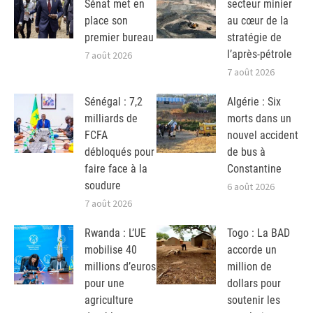
Sénat met en
secteur minier
place son
au cœur de la
premier bureau
stratégie de
l’après-pétrole
7 août 2026
7 août 2026
Sénégal : 7,2
Algérie : Six
milliards de
morts dans un
FCFA
nouvel accident
débloqués pour
de bus à
faire face à la
Constantine
soudure
6 août 2026
7 août 2026
Rwanda : L’UE
Togo : La BAD
mobilise 40
accorde un
millions d’euros
million de
pour une
dollars pour
agriculture
soutenir les