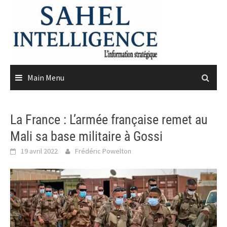
Skip
to
content
Main Menu
La France : L’armée française remet au
Mali sa base militaire à Gossi
19 avril 2022
Frédéric Powelton