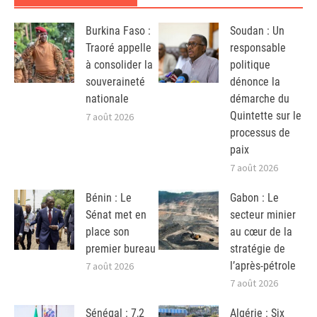
Burkina Faso :
Soudan : Un
Traoré appelle
responsable
à consolider la
politique
souveraineté
dénonce la
nationale
démarche du
Quintette sur le
7 août 2026
processus de
paix
7 août 2026
Bénin : Le
Gabon : Le
Sénat met en
secteur minier
place son
au cœur de la
premier bureau
stratégie de
l’après-pétrole
7 août 2026
7 août 2026
Sénégal : 7,2
Algérie : Six