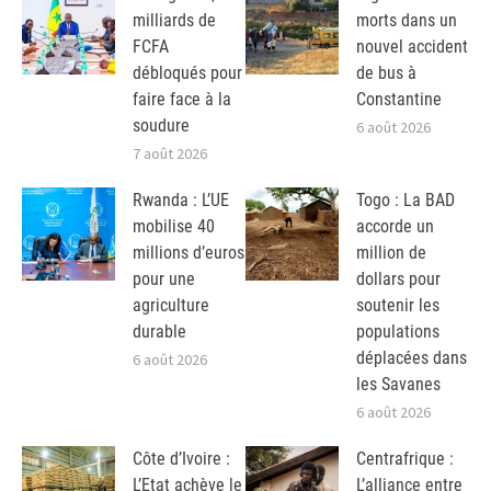
milliards de
morts dans un
FCFA
nouvel accident
débloqués pour
de bus à
faire face à la
Constantine
soudure
6 août 2026
7 août 2026
Rwanda : L’UE
Togo : La BAD
mobilise 40
accorde un
millions d’euros
million de
pour une
dollars pour
agriculture
soutenir les
durable
populations
déplacées dans
6 août 2026
les Savanes
6 août 2026
Côte d’Ivoire :
Centrafrique :
L’Etat achève le
L’alliance entre