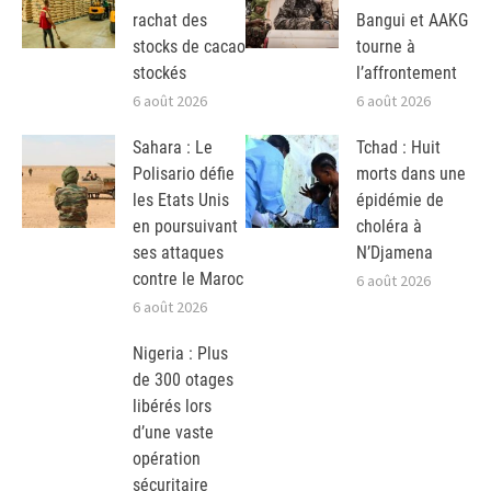
rachat des
Bangui et AAKG
stocks de cacao
tourne à
stockés
l’affrontement
6 août 2026
6 août 2026
Sahara : Le
Tchad : Huit
Polisario défie
morts dans une
les Etats Unis
épidémie de
en poursuivant
choléra à
ses attaques
N’Djamena
contre le Maroc
6 août 2026
6 août 2026
Nigeria : Plus
de 300 otages
libérés lors
d’une vaste
opération
sécuritaire