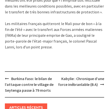
mesures ont été prises pour que « l’emprise soit restituée
dans les meilleures conditions possibles, avec en particulier
le transfert de très bonnes infrastructures de protection ».
Les militaires français quitteront le Mali pour de bon « à la
fin de l’été » avec le transfert aux Forces armées maliennes
(FAMa) de leur principale emprise de Gao, a souligné le
porte-parole de l’état-major français, le colonel Pascal
Lanni, lors d’un point presse.
Post
Burkina Faso: le bilan de
Kabylie : Chronique d’une
navigation
l’attaque contre le village de
force inébranlable (B A)
Seytenga passe à 79 morts
ARTICLES RÉCENTS