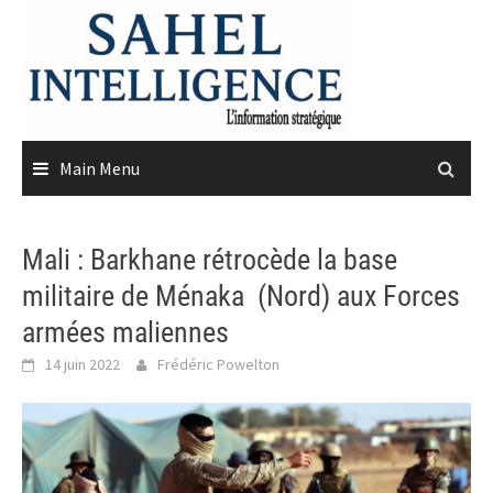
Skip
to
content
Main Menu
Mali : Barkhane rétrocède la base
militaire de Ménaka (Nord) aux Forces
armées maliennes
14 juin 2022
Frédéric Powelton