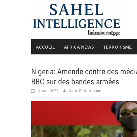
Skip
to
content
ACCUEIL
AFRICA NEWS
TERRORISME
Nigeria: Amende contre des média
BBC sur des bandes armées
4 août 2022
Karol Biedermann