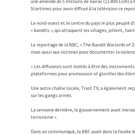
une amende de 5 millions de nairas (11.800 EUR) à 
Startimes pour avoir diffusé à la télévision ce report
Le nord-ouest et le centre du pays le plus peuplé d
« bandits », qui attaquent les villages, pillent, t
Le reportage de la BBC, « The Bandit Warlords of 
mais aussi aux victimes pour documenter la violenc
« Les diffuseurs sont invités à être des instruments 
plateformes pour promouvoir et glorifier des élémen
Une autre chaîne locale, Trust TV, a également re
sur les gangs armés.
La semaine dernière, le gouvernement avait menacé 
terrorisme ».
Dans un communiqué, la BBC avait dans la foulée déf