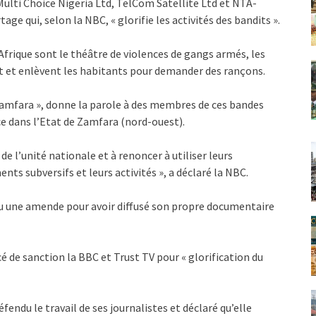
Multi Choice Nigeria Ltd, TelCom Satellite Ltd et NTA-
age qui, selon la NBC, « glorifie les activités des bandits ».
’Afrique sont le théâtre de violences de gangs armés, les
uent et enlèvent les habitants pour demander des rançons.
Zamfara », donne la parole à des membres de ces bandes
e dans l’Etat de Zamfara (nord-ouest).
de l’unité nationale et à renoncer à utiliser leurs
ts subversifs et leurs activités », a déclaré la NBC.
çu une amende pour avoir diffusé son propre documentaire
de sanction la BBC et Trust TV pour « glorification du
endu le travail de ses journalistes et déclaré qu’elle