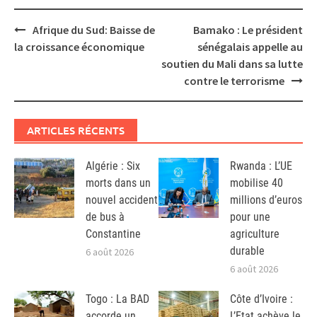
Post
Afrique du Sud: Baisse de
Bamako : Le président
navigation
la croissance économique
sénégalais appelle au
soutien du Mali dans sa lutte
contre le terrorisme
ARTICLES RÉCENTS
Algérie : Six
Rwanda : L’UE
morts dans un
mobilise 40
nouvel accident
millions d’euros
de bus à
pour une
Constantine
agriculture
durable
6 août 2026
6 août 2026
Togo : La BAD
Côte d’Ivoire :
accorde un
L’Etat achève le