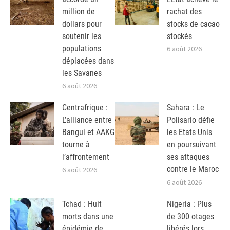
million de
rachat des
dollars pour
stocks de cacao
soutenir les
stockés
populations
6 août 2026
déplacées dans
les Savanes
6 août 2026
Centrafrique :
Sahara : Le
L’alliance entre
Polisario défie
Bangui et AAKG
les Etats Unis
tourne à
en poursuivant
l’affrontement
ses attaques
contre le Maroc
6 août 2026
6 août 2026
Tchad : Huit
Nigeria : Plus
morts dans une
de 300 otages
épidémie de
libérés lors