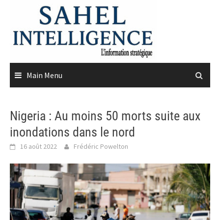
Skip
to
content
Main Menu
Nigeria : Au moins 50 morts suite aux
inondations dans le nord
16 août 2022
Frédéric Powelton