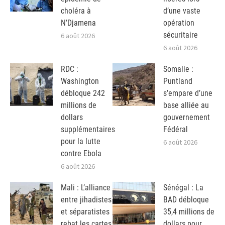
choléra à
d’une vaste
N’Djamena
opération
sécuritaire
6 août 2026
6 août 2026
RDC :
Somalie :
Washington
Puntland
débloque 242
s’empare d’une
millions de
base alliée au
dollars
gouvernement
supplémentaires
Fédéral
pour la lutte
6 août 2026
contre Ebola
6 août 2026
Mali : L’alliance
Sénégal : La
entre jihadistes
BAD débloque
et séparatistes
35,4 millions de
rebat les cartes
dollars pour