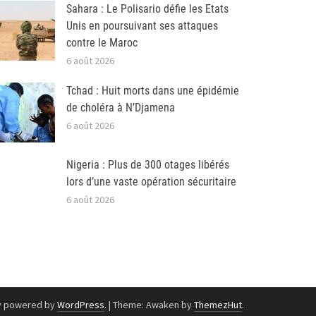
Sahara : Le Polisario défie les Etats
Unis en poursuivant ses attaques
contre le Maroc
6 août 2026
Tchad : Huit morts dans une épidémie
de choléra à N’Djamena
6 août 2026
Nigeria : Plus de 300 otages libérés
lors d’une vaste opération sécuritaire
6 août 2026
y powered by
WordPress
.
|
Theme: Awaken by
ThemezHut
.