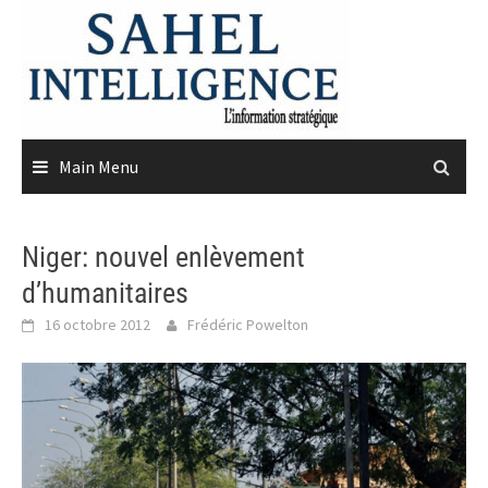
Skip
to
content
Main Menu
Niger: nouvel enlèvement
d’humanitaires
16 octobre 2012
Frédéric Powelton