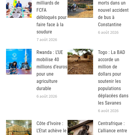
milliards de
morts dans un
FCFA
nouvel accident
débloqués pour
de bus à
faire face à la
Constantine
soudure
6 août 2026
7 août 2026
Rwanda : L’UE
Togo : La BAD
mobilise 40
accorde un
millions d’euros
million de
pour une
dollars pour
agriculture
soutenir les
durable
populations
déplacées dans
6 août 2026
les Savanes
6 août 2026
Côte d’Ivoire :
Centrafrique :
L’Etat achève le
L’alliance entre