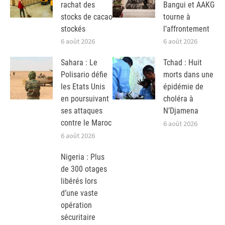
rachat des
Bangui et AAKG
stocks de cacao
tourne à
stockés
l’affrontement
6 août 2026
6 août 2026
Sahara : Le
Tchad : Huit
Polisario défie
morts dans une
les Etats Unis
épidémie de
en poursuivant
choléra à
ses attaques
N’Djamena
contre le Maroc
6 août 2026
6 août 2026
Nigeria : Plus
de 300 otages
libérés lors
d’une vaste
opération
sécuritaire