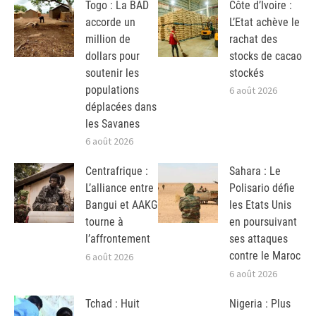
Togo : La BAD
Côte d’Ivoire :
accorde un
L’Etat achève le
million de
rachat des
dollars pour
stocks de cacao
soutenir les
stockés
populations
6 août 2026
déplacées dans
les Savanes
6 août 2026
Centrafrique :
Sahara : Le
L’alliance entre
Polisario défie
Bangui et AAKG
les Etats Unis
tourne à
en poursuivant
l’affrontement
ses attaques
contre le Maroc
6 août 2026
6 août 2026
Tchad : Huit
Nigeria : Plus