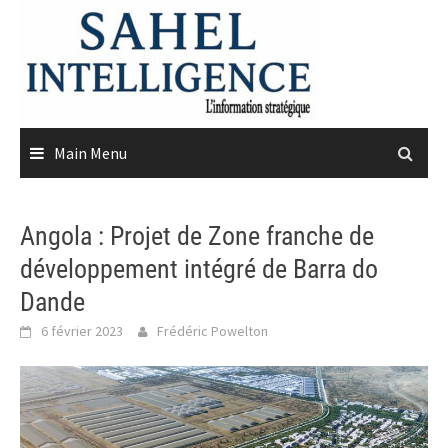
Skip
to
content
Main Menu
Angola : Projet de Zone franche de
développement intégré de Barra do
Dande
6 février 2023
Frédéric Powelton