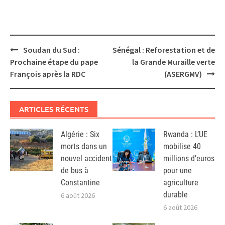
Post
Soudan du Sud :
Sénégal : Reforestation et de
navigation
Prochaine étape du pape
la Grande Muraille verte
François après la RDC
(ASERGMV)
ARTICLES RÉCENTS
Algérie : Six
Rwanda : L’UE
morts dans un
mobilise 40
nouvel accident
millions d’euros
de bus à
pour une
Constantine
agriculture
durable
6 août 2026
6 août 2026