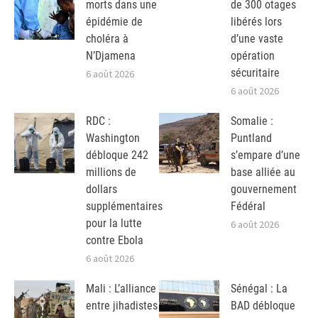
morts dans une
de 300 otages
épidémie de
libérés lors
choléra à
d’une vaste
N’Djamena
opération
sécuritaire
6 août 2026
6 août 2026
RDC :
Somalie :
Washington
Puntland
débloque 242
s’empare d’une
millions de
base alliée au
dollars
gouvernement
supplémentaires
Fédéral
pour la lutte
6 août 2026
contre Ebola
6 août 2026
Mali : L’alliance
Sénégal : La
entre jihadistes
BAD débloque