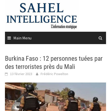
Skip
to
content
Main Menu
Burkina Faso : 12 personnes tuées par
des terroristes près du Mali
13 février 2023
Frédéric Powelton