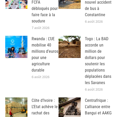
FCFA
nouvel accident
débloqués pour
de bus à
faire face à la
Constantine
soudure
6 août 2026
7 août 2026
Rwanda : L’UE
Togo : La BAD
mobilise 40
accorde un
millions d’euros
million de
pour une
dollars pour
agriculture
soutenir les
durable
populations
déplacées dans
6 août 2026
les Savanes
6 août 2026
Côte d’Ivoire :
Centrafrique :
L’Etat achève le
L’alliance entre
rachat des
Bangui et AAKG