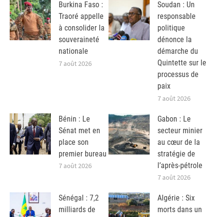
Burkina Faso :
Soudan : Un
Traoré appelle
responsable
à consolider la
politique
souveraineté
dénonce la
nationale
démarche du
Quintette sur le
7 août 2026
processus de
paix
7 août 2026
Bénin : Le
Gabon : Le
Sénat met en
secteur minier
place son
au cœur de la
premier bureau
stratégie de
l’après-pétrole
7 août 2026
7 août 2026
Sénégal : 7,2
Algérie : Six
milliards de
morts dans un