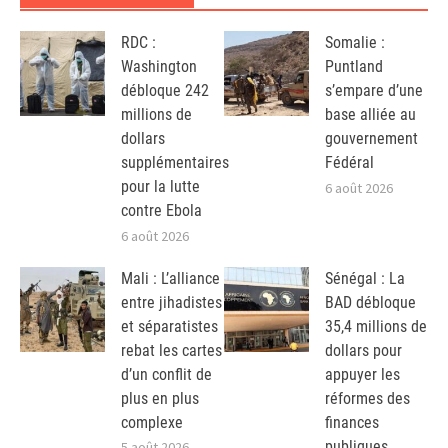
RDC :
Somalie :
Washington
Puntland
débloque 242
s’empare d’une
millions de
base alliée au
dollars
gouvernement
supplémentaires
Fédéral
pour la lutte
6 août 2026
contre Ebola
6 août 2026
Mali : L’alliance
Sénégal : La
entre jihadistes
BAD débloque
et séparatistes
35,4 millions de
rebat les cartes
dollars pour
d’un conflit de
appuyer les
plus en plus
réformes des
complexe
finances
publiques
5 août 2026