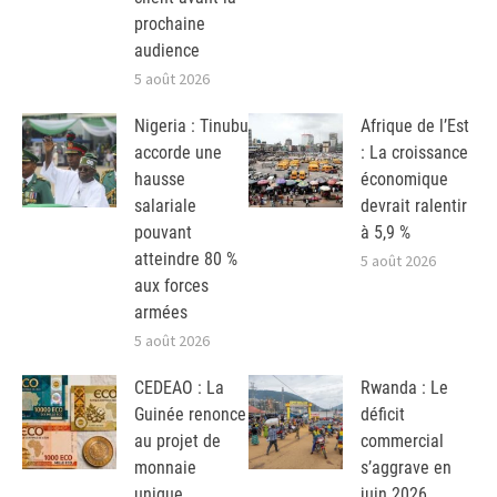
prochaine
audience
5 août 2026
Nigeria : Tinubu
Afrique de l’Est
accorde une
: La croissance
hausse
économique
salariale
devrait ralentir
pouvant
à 5,9 %
atteindre 80 %
5 août 2026
aux forces
armées
5 août 2026
CEDEAO : La
Rwanda : Le
Guinée renonce
déficit
au projet de
commercial
monnaie
s’aggrave en
unique
juin 2026