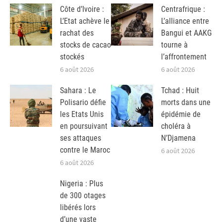
Côte d’Ivoire :
Centrafrique :
L’Etat achève le
L’alliance entre
rachat des
Bangui et AAKG
stocks de cacao
tourne à
stockés
l’affrontement
6 août 2026
6 août 2026
Sahara : Le
Tchad : Huit
Polisario défie
morts dans une
les Etats Unis
épidémie de
en poursuivant
choléra à
ses attaques
N’Djamena
contre le Maroc
6 août 2026
6 août 2026
Nigeria : Plus
de 300 otages
libérés lors
d’une vaste