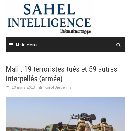
Skip
to
content
Main Menu
Mali : 19 terroristes tués et 59 autres
interpellés (armée)
13 mars 2023
Karol Biedermann