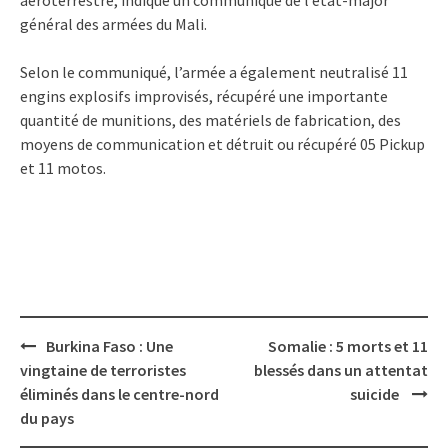
aéroterrestre, indique un communiqué de l’état-major
général des armées du Mali.
Selon le communiqué, l’armée a également neutralisé 11
engins explosifs improvisés, récupéré une importante
quantité de munitions, des matériels de fabrication, des
moyens de communication et détruit ou récupéré 05 Pickup
et 11 motos.
Post
Burkina Faso : Une
Somalie : 5 morts et 11
navigation
vingtaine de terroristes
blessés dans un attentat
éliminés dans le centre-nord
suicide
du pays