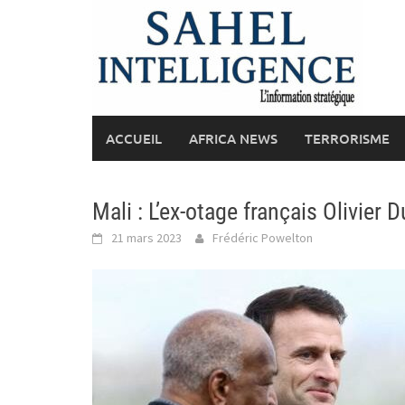
Skip
to
content
ACCUEIL
AFRICA NEWS
TERRORISME
Mali : L’ex-otage français Olivier 
21 mars 2023
Frédéric Powelton