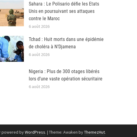
Sahara : Le Polisario défie les Etats
Unis en poursuivant ses attaques
contre le Maroc
6 août 2026
Tchad : Huit morts dans une épidémie
de choléra à N’Djamena
6 août 2026
Nigeria : Plus de 300 otages libérés
lors d’une vaste opération sécuritaire
6 août 2026
y powered by
WordPress
.
|
Theme: Awaken by
ThemezHut
.